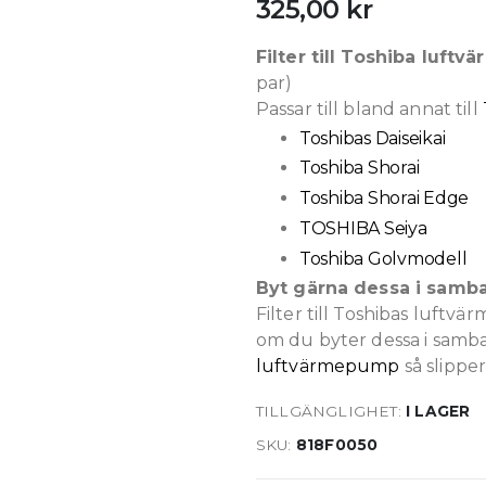
325,00 kr
Filter till Toshiba luf
par)
Passar till bland annat till
Toshibas Daiseikai
Toshiba Shorai
Toshiba Shorai Edge
TOSHIBA Seiya
Toshiba Golvmodell
Byt gärna dessa i samb
Filter till Toshibas luftv
om du byter dessa i samb
luftvärmepump
så slippe
TILLGÄNGLIGHET:
I LAGER
SKU
818F0050