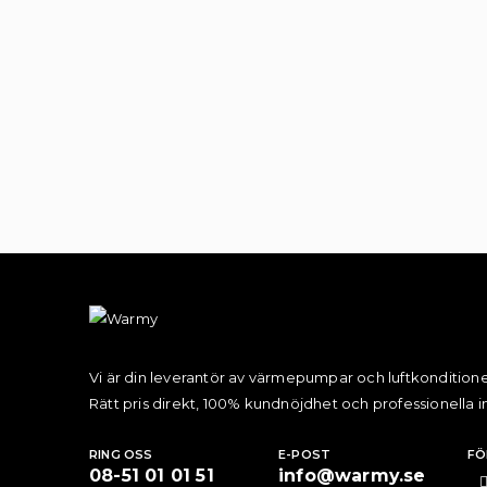
Vi är din leverantör av värmepumpar och luftkonditione
Rätt pris direkt, 100% kundnöjdhet och professionella in
RING OSS
E-POST
FÖ
08-51 01 01 51
info@warmy.se