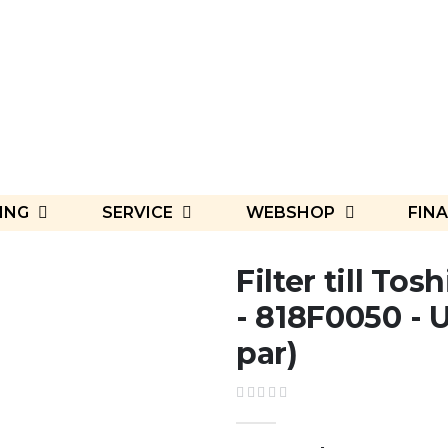
ING
SERVICE
WEBSHOP
FINA
Filter till T
- 818F0050 - Ul
par)