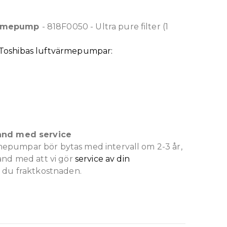
tvärmepump
- 818F0050 - Ultra pure filter (1
Toshibas luftvärmepumpar:
and med service
ärmepumpar bör bytas med intervall om 2-3 år,
and med att vi gör
service av din
r du fraktkostnaden.