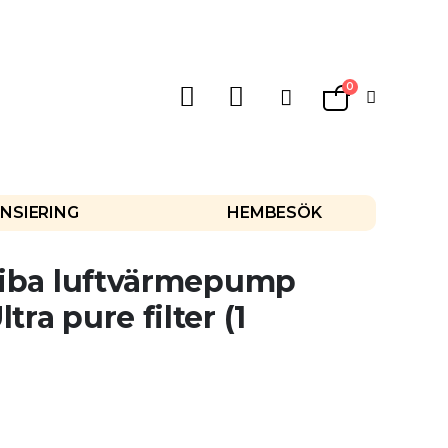
0
Varukorg
NSIERING
HEMBESÖK
oshiba luftvärmepump
tra pure filter (1