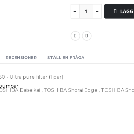
LÄGG 
RECENSIONER
STÄLL EN FRÅGA
0 - Ultra pure filter (1 par)
epumpar:
SHIBA Daiseikai , TOSHIBA Shorai Edge , TOSHIBA Sho