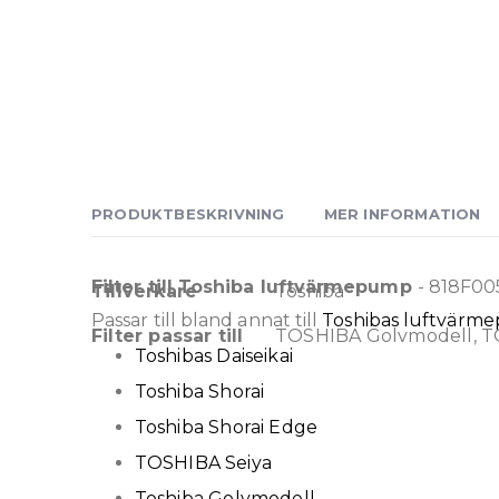
PRODUKTBESKRIVNING
MER INFORMATION
Mer
Filter till Toshiba luftvärmepump
- 818F005
Tillverkare
Toshiba
information
Passar till bland annat till
Toshibas luftvärm
Filter passar till
TOSHIBA Golvmodell, TO
Toshibas Daiseikai
Toshiba Shorai
Toshiba Shorai Edge
TOSHIBA Seiya
Toshiba Golvmodell