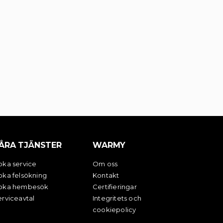
ÅRA TJÄNSTER
WARMY
oka service
Om oss
oka felsökning
Kontakt
oka hembesök
Certifieringar
rviceavtal
Integritets och
cookiepolicy