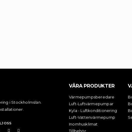
VÅRA PRODUKTER
V
Värmepumpsberedare
B
ring i Stockholmslän.
Luft-Luftvärmepumpar
B
stallationer.
Kyla - Luftkonditionering
B
Luft-Vattenvärmepump
Se
LJ OSS
Inomhusklimat
Tillbehör