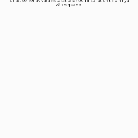
för att se fler av våra installationer och inspiration till din nya
värmepump.