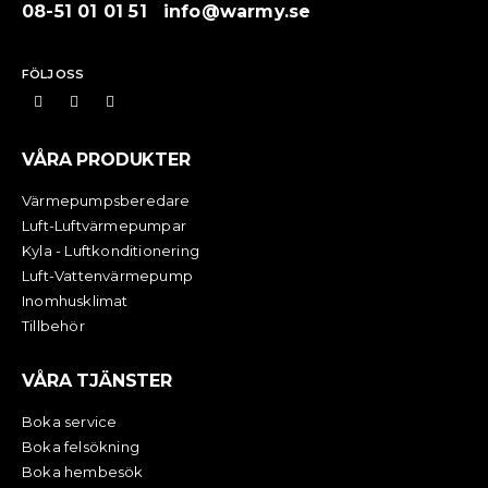
08-51 01 01 51
info@warmy.se
FÖLJ OSS
VÅRA PRODUKTER
Värmepumpsberedare
Luft-Luftvärmepumpar
Kyla - Luftkonditionering
Luft-Vattenvärmepump
Inomhusklimat
Tillbehör
VÅRA TJÄNSTER
Boka service
Boka felsökning
Boka hembesök