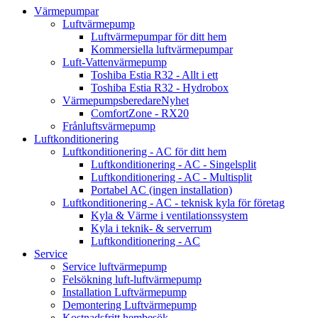
Värmepumpar
Luftvärmepump
Luftvärmepumpar för ditt hem
Kommersiella luftvärmepumpar
Luft-Vattenvärmepump
Toshiba Estia R32 - Allt i ett
Toshiba Estia R32 - Hydrobox
Värmepumpsberedare
Nyhet
ComfortZone - RX20
Frånluftsvärmepump
Luftkonditionering
Luftkonditionering - AC för ditt hem
Luftkonditionering - AC - Singelsplit
Luftkonditionering - AC - Multisplit
Portabel AC (ingen installation)
Luftkonditionering - AC - teknisk kyla för företag
Kyla & Värme i ventilationssystem
Kyla i teknik- & serverrum
Luftkonditionering - AC
Service
Service luftvärmepump
Felsökning luft-luftvärmepump
Installation Luftvärmepump
Demontering Luftvärmepump
Kostnadsfritt hembesök