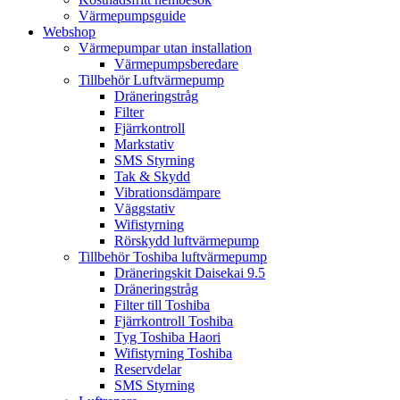
Värmepumpsguide
Webshop
Värmepumpar utan installation
Värmepumpsberedare
Tillbehör Luftvärmepump
Dräneringstråg
Filter
Fjärrkontroll
Markstativ
SMS Styrning
Tak & Skydd
Vibrationsdämpare
Väggstativ
Wifistyrning
Rörskydd luftvärmepump
Tillbehör Toshiba luftvärmepump
Dräneringskit Daisekai 9.5
Dräneringstråg
Filter till Toshiba
Fjärrkontroll Toshiba
Tyg Toshiba Haori
Wifistyrning Toshiba
Reservdelar
SMS Styrning