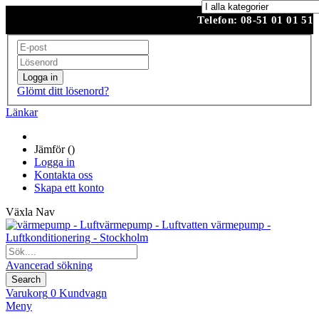
Trygga lösningar inom värme & kyla
Telefon: 08-51 01 01 51
Logga in
Glömt ditt lösenord?
Länkar
Jämför (
)
Logga in
Kontakta oss
Skapa ett konto
Växla Nav
Avancerad sökning
Search
Varukorg
0
Kundvagn
Meny