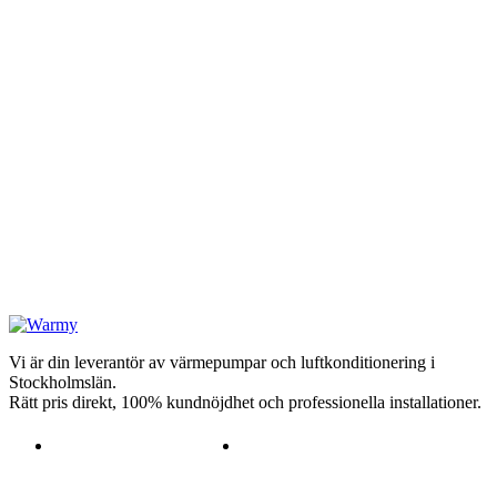
Vi är din leverantör av värmepumpar och luftkonditionering i
Stockholmslän.
Rätt pris direkt, 100% kundnöjdhet och professionella installationer.
08-51 01 01 51
info@warmy.se
RING OSS
E-POST