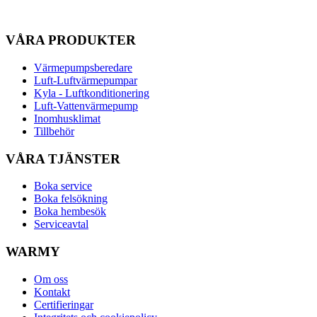
FÖLJ OSS
Facebook
Instagram
Youtube
VÅRA PRODUKTER
Värmepumpsberedare
Luft-Luftvärmepumpar
Kyla - Luftkonditionering
Luft-Vattenvärmepump
Inomhusklimat
Tillbehör
VÅRA TJÄNSTER
Boka service
Boka felsökning
Boka hembesök
Serviceavtal
WARMY
Om oss
Kontakt
Certifieringar