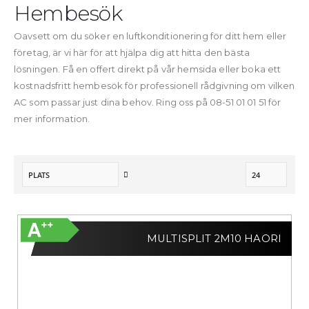
Hembesök
Oavsett om du söker en luftkonditionering för ditt hem eller
företag, är vi här för att hjälpa dig att hitta den bästa
lösningen. Få en offert direkt på vår hemsida eller boka ett
kostnadsfritt hembesök för professionell rådgivning om vilken
AC som passar just dina behov. Ring oss på 08-51 01 01 51 för
mer information.
Sätt
fallande
sortering
MULTISPLIT 2M10 HAORI