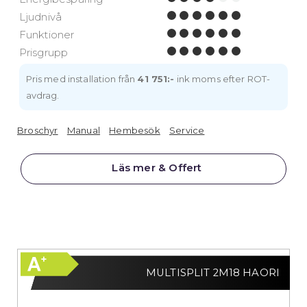
Ljudnivå
Funktioner
Prisgrupp
Pris med installation från
41 751:-
ink moms efter ROT-
avdrag.
Broschyr
Manual
Hembesök
Service
Läs mer & Offert
MULTISPLIT 2M18 HAORI