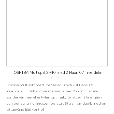
TOSHIBA Multisplit 2M10 med 2 Haori 07 innerdelar
Rating:
0%
Toshiba multisplit med utedel 2M10 och 2 st Haori 07
innerdelar. En luft-luft värmepump med 2 inomhusdelar
sprider värmen eller kylan optimalt, för att erhålla en jämn
och behaglig inomhustemperatur. Styrs individuellt med en
lättanvänd fjärrkontroll.