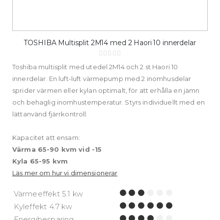
TOSHIBA Multisplit 2M14 med 2 Haori 10 innerdelar
Rating:
0%
Toshiba multisplit med utedel 2M14 och 2 st Haori 10
innerdelar. En luft-luft värmepump med 2 inomhusdelar
sprider värmen eller kylan optimalt, för att erhålla en jämn
och behaglig inomhustemperatur. Styrs individuellt med en
lättanvänd fjärrkontroll.
Kapacitet att ensam:
Värma 65-90 kvm vid -15
Kyla 65-95 kvm
Läs mer om hur vi dimensionerar
Värmeeffekt 5.1 kw
Kyleffekt 4.7 kw
Energibesparing