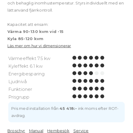
och behaglig inomhustemperatur. Styrs individuellt med en
lättanvänd fjärrkontroll.
Kapacitet att ensam:
Värma 90-130 kvm vid -15
Kyla 85-120 kvm
Läs mer om hur vi dimensionerar
Värmeeffekt 7.5 kw
Kyleffekt 6.1 kw
Energibesparing
Ljudnivå
Funktioner
Prisgrupp
Pris med installation från
45 418:-
ink moms efter ROT-
avdrag.
Broschyr
Manual
Hembesök
Service