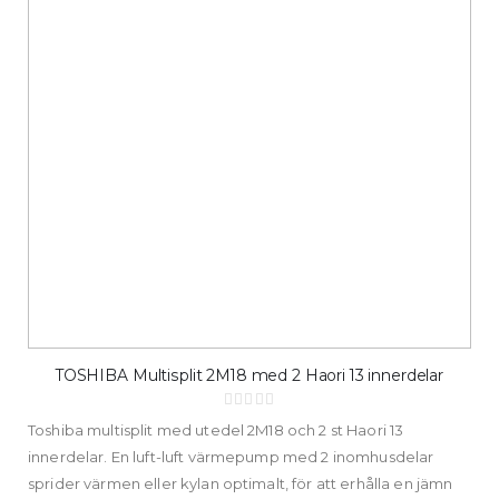
TOSHIBA Multisplit 2M18 med 2 Haori 13 innerdelar
Rating:
0%
Toshiba multisplit med utedel 2M18 och 2 st Haori 13
innerdelar. En luft-luft värmepump med 2 inomhusdelar
sprider värmen eller kylan optimalt, för att erhålla en jämn