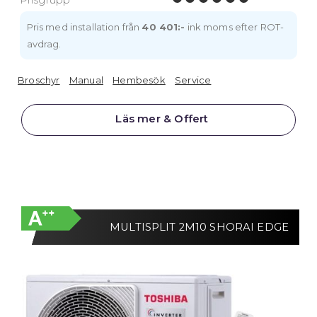
Pris med installation från
40 401:-
ink moms efter ROT-
avdrag.
Broschyr
Manual
Hembesök
Service
Läs mer & Offert
MULTISPLIT 2M10 SHORAI EDGE