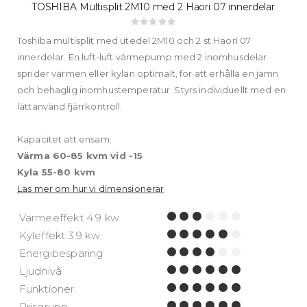
TOSHIBA Multisplit 2M10 med 2 Haori 07 innerdelar
Rating:
0%
Toshiba multisplit med utedel 2M10 och 2 st Haori 07
innerdelar. En luft-luft värmepump med 2 inomhusdelar
sprider värmen eller kylan optimalt, för att erhålla en jämn
och behaglig inomhustemperatur. Styrs individuellt med en
lättanvänd fjärrkontroll.
Kapacitet att ensam:
Värma 60-85 kvm vid -15
Kyla 55-80 kvm
Läs mer om hur vi dimensionerar
Värmeeffekt 4.9 kw
Kyleffekt 3.9 kw
Energibesparing
Ljudnivå
Funktioner
Prisgrupp