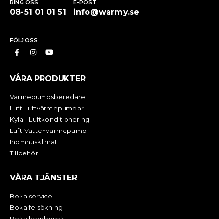
RING OSS
E-POST
08-51 01 01 51
info@warmy.se
FÖLJ OSS
VÅRA PRODUKTER
Värmepumpsberedare
Luft-Luftvärmepumpar
Kyla - Luftkonditionering
Luft-Vattenvärmepump
Inomhusklimat
Tillbehör
VÅRA TJÄNSTER
Boka service
Boka felsökning
Boka hembesök