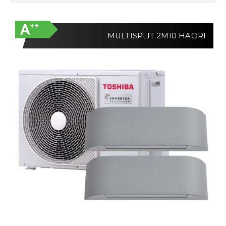
fallande
sortering
MULTISPLIT 2M10 HAORI