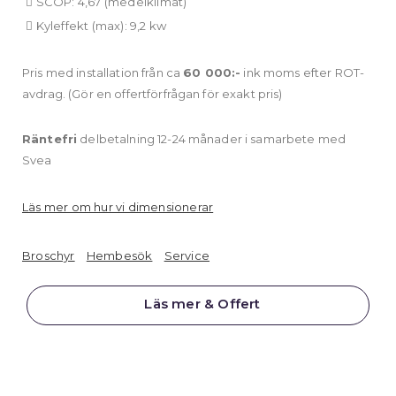
SCOP: 4,67 (medelklimat)
Kyleffekt (max): 9,2 kw
Pris med installation från ca
60 000:-
ink moms efter ROT-
avdrag. (Gör en offertförfrågan för exakt pris)
Räntefri
delbetalning 12-24 månader i samarbete med
Svea
Läs mer om hur vi dimensionerar
Broschyr
Hembesök
Service
Läs mer & Offert