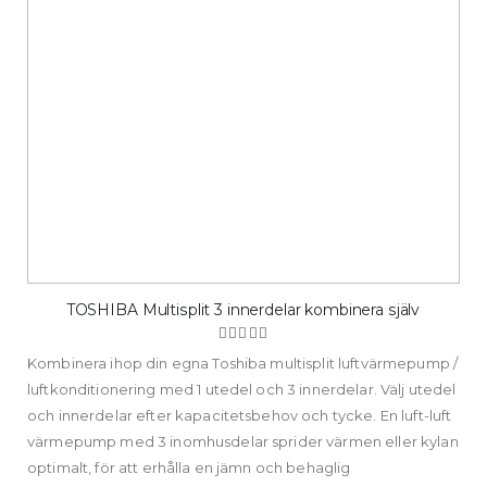
TOSHIBA Multisplit 3 innerdelar kombinera själv
Rating:
100%
Kombinera ihop din egna Toshiba multisplit luftvärmepump /
luftkonditionering med 1 utedel och 3 innerdelar. Välj utedel
och innerdelar efter kapacitetsbehov och tycke. En luft-luft
värmepump med 3 inomhusdelar sprider värmen eller kylan
optimalt, för att erhålla en jämn och behaglig