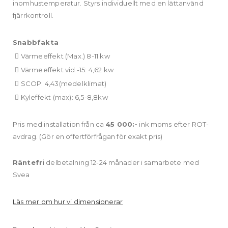
inomhustemperatur. Styrs individuellt med en lättanvänd
fjärrkontroll.
Snabbfakta
Värmeeffekt (Max.) 8-11 kw
Värmeeffekt vid -15: 4,62 kw
SCOP: 4,43(medelklimat)
Kyleffekt (max): 6,5-8,8kw
Pris med installation från ca
45 000:-
ink moms efter ROT-
avdrag. (Gör en offertförfrågan för exakt pris)
Räntefri
delbetalning 12-24 månader i samarbete med
Svea
Läs mer om hur vi dimensionerar