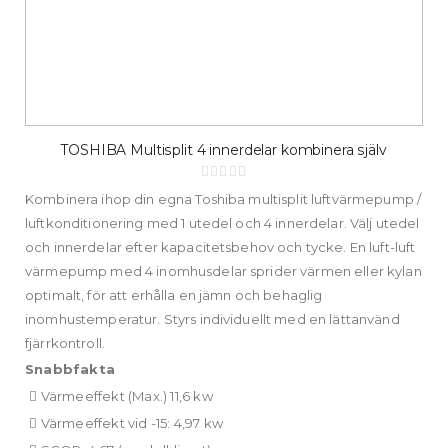
TOSHIBA Multisplit 4 innerdelar kombinera själv
Rating:
0%
Kombinera ihop din egna Toshiba multisplit luftvärmepump /
luftkonditionering med 1 utedel och 4 innerdelar. Välj utedel
och innerdelar efter kapacitetsbehov och tycke. En luft-luft
värmepump med 4 inomhusdelar sprider värmen eller kylan
optimalt, för att erhålla en jämn och behaglig
inomhustemperatur. Styrs individuellt med en lättanvänd
fjärrkontroll.
Snabbfakta
Värmeeffekt (Max.) 11,6 kw
Värmeeffekt vid -15: 4,97 kw