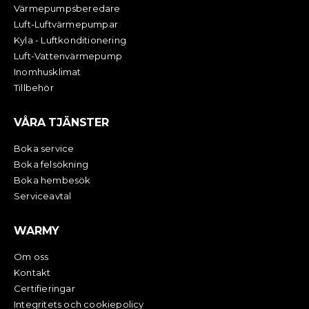
Värmepumpsberedare
Luft-Luftvärmepumpar
Kyla - Luftkonditionering
Luft-Vattenvärmepump
Inomhusklimat
Tillbehör
VÅRA TJÄNSTER
Boka service
Boka felsökning
Boka hembesök
Serviceavtal
WARMY
Om oss
Kontakt
Certifieringar
Integritets och cookiepolicy