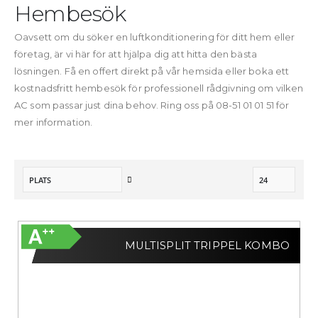
Hembesök
Oavsett om du söker en luftkonditionering för ditt hem eller
företag, är vi här för att hjälpa dig att hitta den bästa
lösningen. Få en offert direkt på vår hemsida eller boka ett
kostnadsfritt hembesök för professionell rådgivning om vilken
AC som passar just dina behov. Ring oss på 08-51 01 01 51 för
mer information.
Sätt
fallande
sortering
MULTISPLIT TRIPPEL KOMBO