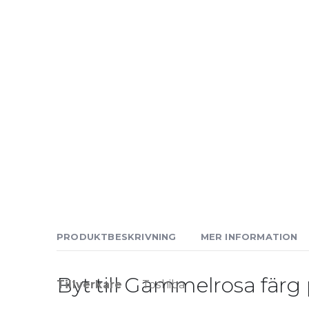
PRODUKTBESKRIVNING
MER INFORMATION
Byt till Gammelrosa färg
Mer
Tillverkare
Toshiba
information