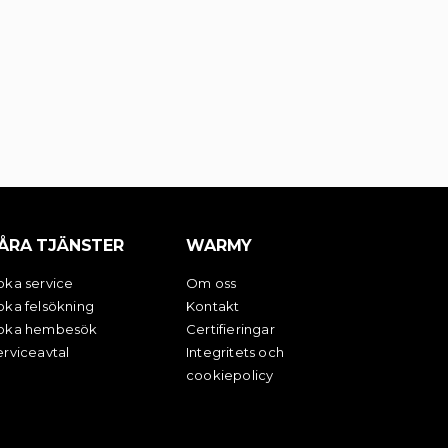
ÅRA TJÄNSTER
WARMY
oka service
Om oss
oka felsökning
Kontakt
oka hembesök
Certifieringar
rviceavtal
Integritets och
cookiepolicy