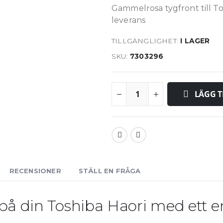
Gammelrosa tygfront till To
leverans
TILLGÄNGLIGHET:
I LAGER
SKU
7303296
LÄGG T
RECENSIONER
STÄLL EN FRÅGA
 på din Toshiba Haori med ett 