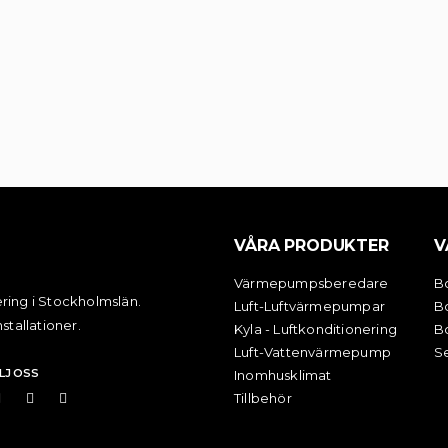
VÅRA PRODUKTER
V
Värmepumpsberedare
B
ring i Stockholmslän.
Luft-Luftvärmepumpar
B
stallationer.
Kyla - Luftkonditionering
B
Luft-Vattenvärmepump
Se
LJ OSS
Inomhusklimat
Tillbehör