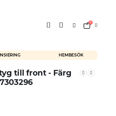
0
Varukorg
NSIERING
HEMBESÖK
yg till front - Färg
 7303296