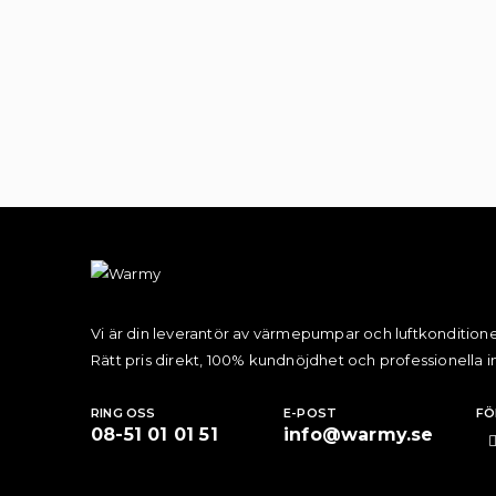
Vi är din leverantör av värmepumpar och luftkonditione
Rätt pris direkt, 100% kundnöjdhet och professionella in
RING OSS
E-POST
FÖ
08-51 01 01 51
info@warmy.se